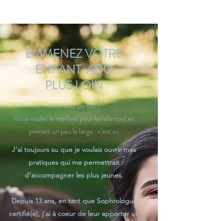
EMMENEZ VOTRE
ENFANT-ADO
PLUS LOIN
Vous êtes parent ?
Vous voulez le meilleur pour lui/elle tout en
prenant un peu le large : c'est ici
J'ai toujours su que je voulais ouvrir mes
pratiques qui me permettrait
d'accompagner les plus jeunes.
Depuis 13 ans, en tant que Sophrologue
certifié(e), j'ai à coeur de leur apporter un