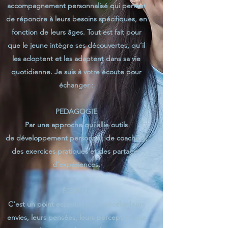
accompagnement personnalisé qui permet
de répondre à leurs besoins spécifiques, en
fonction de leurs âges. Tout est fait pour
que le jeune intègre ses découvertes, qu’il
les adoptent et les adaptent dans sa vie
quotidienne. Je suis à votre écoute pour
échanger :
PEDAGOGIE
Par une approche qui allie outils
de développement personnel, de coaching,
des exercices pratiques et des partages
d’expériences.
ÉCOUTE
C'est un point essentiel pour déceler leurs
envies, leurs pensées, leurs perceptions de